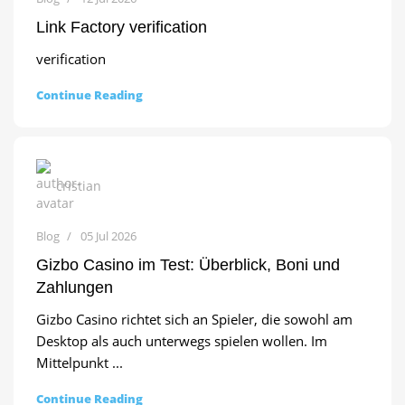
Link Factory verification
verification
Continue Reading
cristian
Blog
05 Jul 2026
Gizbo Casino im Test: Überblick, Boni und
Zahlungen
Gizbo Casino richtet sich an Spieler, die sowohl am
Desktop als auch unterwegs spielen wollen. Im
Mittelpunkt ...
Continue Reading