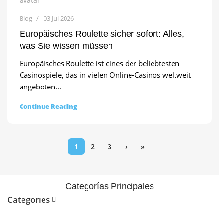
Blog
03 Jul 2026
Europäisches Roulette sicher sofort: Alles,
was Sie wissen müssen
Europäisches Roulette ist eines der beliebtesten
Casinospiele, das in vielen Online-Casinos weltweit
angeboten...
Continue Reading
1
2
3
›
»
Categorías Principales
Categories