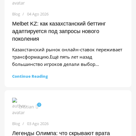
Blog
04 Ago 2026
Melbet KZ: как казахстанский беттинг
адаптируется под запросы нового
поколения
Казахстанский рынок онлайн-ставок переживает
трансформацию.Ещё пять лет назад
большинство игроков делали выбор...
Continue Reading
0
cristian
Blog
03 Ago 2026
Легенды Олимпа: что скрывают врата