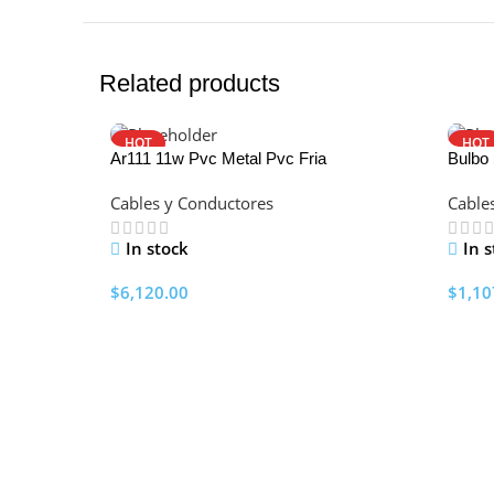
Related products
HOT
HOT
Ar111 11w Pvc Metal Pvc Fria
Bulbo 
Cables y Conductores
Cable
In stock
In 
$
6,120.00
$
1,10
Add To Cart
Add 