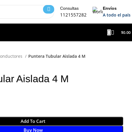
Consultas
Envíos
1121557282
A todo el país
$
0.00
Conductores
Puntera Tubular Aislada 4 M
lar Aislada 4 M
Add To Cart
Buy Now