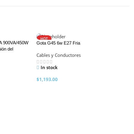
HOT
02A 900VA/450W
Gota G45 6w E27 Fria
nión del
Cables y Conductores
In stock
$
1,193.00
Add To Cart
La
Ca