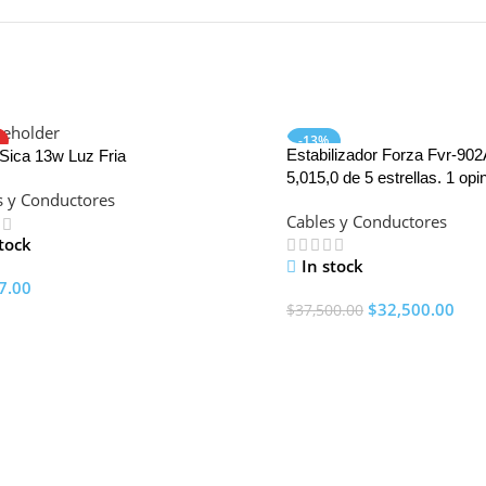
-13%
Estabilizador Forza Fvr-9
Sica 13w Luz Fria
HOT
5,015,0 de 5 estrellas. 1 opi
s y Conductores
producto.
Cables y Conductores
stock
In stock
7.00
$
32,500.00
$
37,500.00
To Cart
Add To Cart