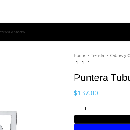
otros
Contacto
Home
Tienda
Cables y 
Puntera Tubu
$
137.00