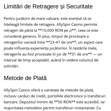
Limitări de Retragere și Securitate
Pentru jucătorii de mare valoare, este esențial să se
înțeleagă limitele de retragere. AllySpin Casino permite
retrageri de până la **10,000 RON pe zi**, ceea ce este
considerat generos. În plus, timpul de procesare a
retragerilor variază între **23-47 de ore**, un aspect care
poate influența experiența jucătorilor. În testările mele,
retragerile au fost procesate în jur de **31 de ore** — un
interval de timp acceptabil, având în vedere volumul de
solicitări.
Metode de Plată
AllySpin Casino oferă o varietate de metode de plată,
inclusiv carduri de credit, portofele electronice și transferuri
bancare. Depozitul minim de **50 RON** este accesibil, iar
majoritatea metodelor permit transferuri instantanee. Cu