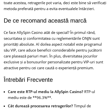
toate acestea, retragerile pot varia, deci este bine să verificați
metoda preferată pentru a evita eventualele întârzieri.
De ce recomand această marcă
Ce face AllySpin Casino atât de special? În primul rând,
securitatea și conformitatea cu reglementările ONJN sunt
priorități absolute. Al doilea aspect notabil este programul
său VIP, care aduce beneficii considerabile pentru jucătorii
care plasează pariuri mari. În plus, diversitatea jocurilor
exclusive și a bonusurilor personalizate pentru VIP-uri sunt
atractive pentru cei care caută o experiență premium.
Întrebări Frecvente
Care este RTP-ul mediu la AllySpin Casino?
RTP-ul
mediu este de **96.3%**.
Cât durează procesarea retragerilor?
Timpul de