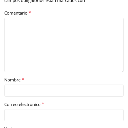
*
campos obligatorios están marcados con
*
Comentario
*
Nombre
*
Correo electrónico