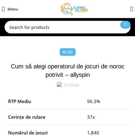
Menu
BLOG
Cum să alegi operatorul de jocuri de noroc
potrivit –
allyspin
Cristian
RTP Mediu
96.3%
Cerințe de rulare
37x
Numărul de jocuri
1,840