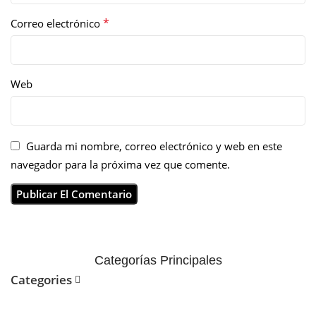
*
Correo electrónico
Web
Guarda mi nombre, correo electrónico y web en este
navegador para la próxima vez que comente.
Categorías Principales
Categories