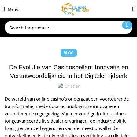
Menu
BLOG
De Evolutie van Casinospellen: Innovatie en
Verantwoordelijkheid in het Digitale Tijdperk
Cristian
De wereld van online casino’s ondergaat een voortdurende
transformatie, mede door technologische innovatie en
veranderende regelgeving. Van eenvoudige fruitmachines
tot geavanceerde live dealer ervaringen, de industrie blijft
haar grenzen verleggen. Eén van de meest opvallende
ontwikkelingen is de diversificatie en verfijning van digitale