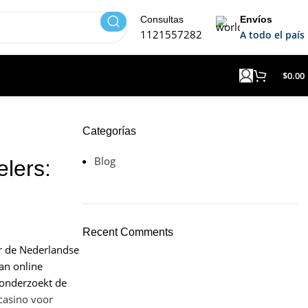
Consultas
Envíos
1121557282
A todo el país
$
0.00
Categorías
Blog
lers:
Recent Comments
r de Nederlandse
an online
l onderzoekt de
casino voor