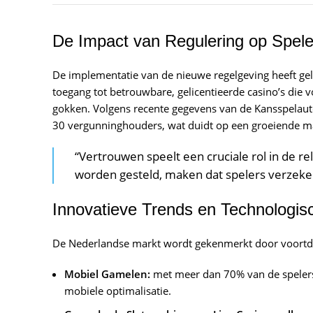
De Impact van Regulering op Spele
De implementatie van de nieuwe regelgeving heeft gele
toegang tot betrouwbare, gelicentieerde casino’s die 
gokken. Volgens recente gegevens van de Kansspelautor
30 vergunninghouders, wat duidt op een groeiende mark
“Vertrouwen speelt een cruciale rol in de re
worden gesteld, maken dat spelers verzekerd 
Innovatieve Trends en Technologis
De Nederlandse markt wordt gekenmerkt door voortdur
Mobiel Gamelen:
met meer dan 70% van de spelers 
mobiele optimalisatie.