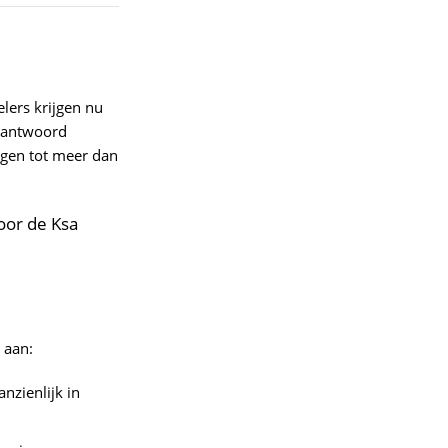
lers krijgen nu
erantwoord
egen tot meer dan
door de Ksa
 aan:
nzienlijk in