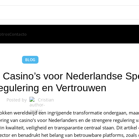
otros
Contacto
BLOG
e Casino’s voor Nederlandse Spe
egulering en Vertrouwen
Posted by
Cristian
 gokken wereldwijd een ingrijpende transformatie ondergaan, maa
ring van casino’s voor Nederlanders en de strengere regulering v
 kwaliteit, veiligheid en transparantie centraal staan. Dit artike
ector en benadrukt het belang van betrouwbare platforms, zoals