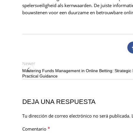
spelersveiligheid als kernwaarden. De juiste informati
bouwstenen voor een duurzame en betrouwbare onlin
Newer
Mastering Funds Management in Online Betting: Strategic 
Practical Guidance
DEJA UNA RESPUESTA
Tu dirección de correo electrónico no será publicada.
*
Comentario