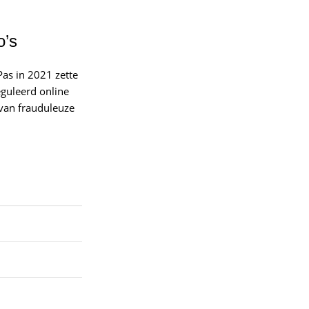
o’s
Pas in 2021 zette
eguleerd online
van frauduleuze