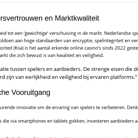
rsvertrouwen en Marktkwaliteit
id tot een ‘gewichtige’ verschuiving in de markt. Nederlandse spe
voldoen aan hoge standaarden van encryptie, spelintegriteit en v
iteit (Ksa) is het aantal erkende online casino’s sinds 2022 gest
t die zich bewust is van kwaliteit en veiligheid.
latie tussen spelers en aanbieders. De strenge eisen die 
zijn van eerlijkheid en veiligheid bij ervaren platforms.”
che Vooruitgang
ende innovatie om de ervaring van spelers te verbeteren. Denk
die via smartphones en tablets gokken, investeren aanbieders aa