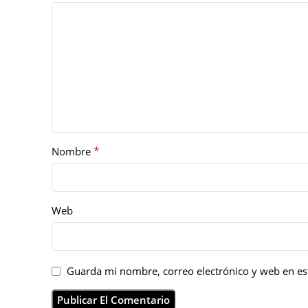
*
Nombre
Web
Guarda mi nombre, correo electrónico y web en es