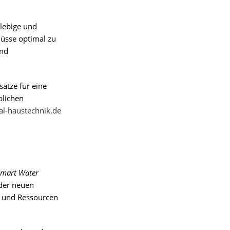
lebige und
lüsse optimal zu
und
sätze für eine
blichen
al-haustechnik.de
mart Water
 der neuen
n und Ressourcen