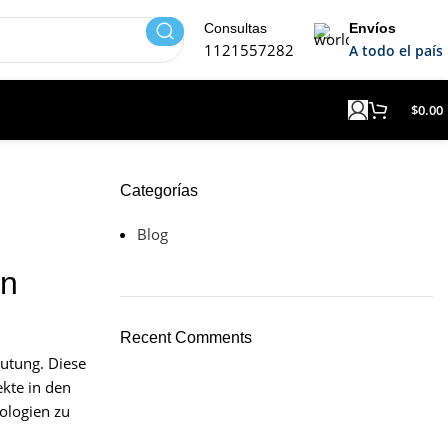
Consultas
Envíos
1121557282
A todo el país
$
0.00
Categorías
Blog
en
Recent Comments
utung. Diese
kte in den
ologien zu