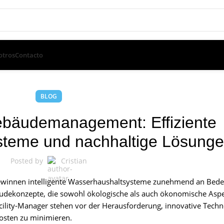
otros
Contacto
BLOG
ebäudemanagement: Effiziente
steme und nachhaltige Lösung
Posted by
Cristian
ewinnen intelligente Wasserhaushaltsysteme zunehmend an Bede
bäudekonzepte, die sowohl ökologische als auch ökonomische Aspe
cility-Manager stehen vor der Herausforderung, innovative Techn
osten zu minimieren.