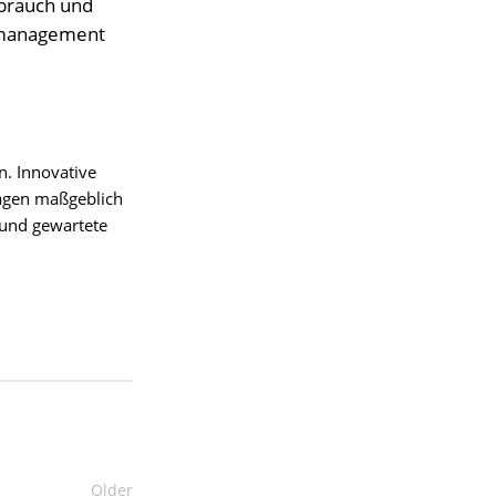
rbrauch und
demanagement
. Innovative
ragen maßgeblich
 und gewartete
Older