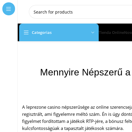
Categorias
Tienda Online
Nos
Mennyire Népszerű a 
A leprezone casino népszerűsége az online szerencsej
regisztrált, ami figyelemre méltó szám. Én is úgy dönt
figyelmet fordítottam a játékok RTP-jére, a bónusz fel
kulcsfontosságúak a tapasztalt játékosok számára.