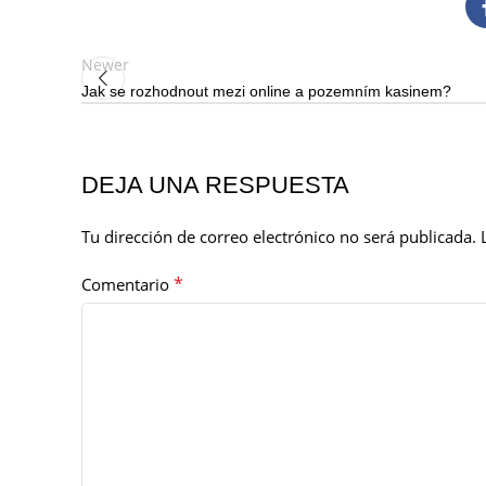
Newer
Jak se rozhodnout mezi online a pozemním kasinem?
DEJA UNA RESPUESTA
Tu dirección de correo electrónico no será publicada.
*
Comentario