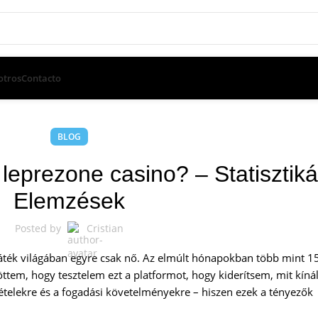
otros
Contacto
BLOG
leprezone casino? – Statisztiká
Elemzések
Posted by
Cristian
áték világában egyre csak nő. Az elmúlt hónapokban több mint 15
öttem, hogy tesztelem ezt a platformot, hogy kiderítsem, mit kíná
tételekre és a fogadási követelményekre – hiszen ezek a tényezők