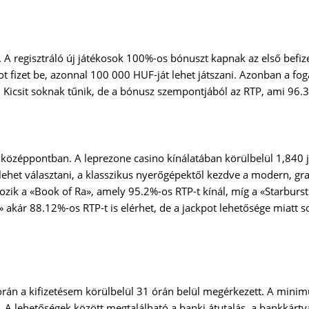
A regisztráló új játékosok 100%-os bónuszt kapnak az első befiz
ot fizet be, azonnal 100 000 HUF-ját lehet játszani. Azonban a fog
Kicsit soknak tűnik, de a bónusz szempontjából az RTP, ami 96.3
a középpontban. A leprezone casino kínálatában körülbelül 1,840 j
het választani, a klasszikus nyerőgépektől kezdve a modern, grafi
tozik a «Book of Ra», amely 95.2%-os RTP-t kínál, míg a «Starburs
 akár 88.12%-os RTP-t is elérhet, de a jackpot lehetősége miatt 
 során a kifizetésem körülbelül 31 órán belül megérkezett. A mini
A lehetőségek között megtalálható a banki átutalás, a bankkártyá