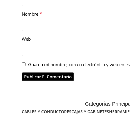
*
Nombre
Web
Guarda mi nombre, correo electrónico y web en es
Categorías Princip
CABLES Y CONDUCTORES
CAJAS Y GABINETES
HERRAMIE