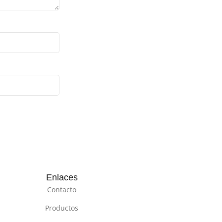
Enlaces
Contacto
Productos