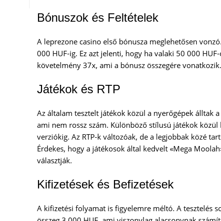
Bónuszok és Feltételek
A leprezone casino első bónusza meglehetősen vonzó. 
000 HUF-ig. Ez azt jelenti, hogy ha valaki 50 000 HUF-
követelmény 37x, ami a bónusz összegére vonatkozik. 
Játékok és RTP
Az általam tesztelt játékok közül a nyerőgépek álltak 
ami nem rossz szám. Különböző stílusú játékok közül le
verziókig. Az RTP-k változóak, de a legjobbak közé tar
Érdekes, hogy a játékosok által kedvelt «Mega Moolah»
választják.
Kifizetések és Befizetések
A kifizetési folyamat is figyelemre méltó. A tesztelés
összeg 3,000 HUF, ami viszonylag alacsonynak számít. 