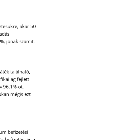
etésükre, akár 50
adási
%, jónak számít.
áték található,
kailag fejlett
t» 96.1%-ot.
sokan mégis ezt
mum befizetési
s befizetés, és a