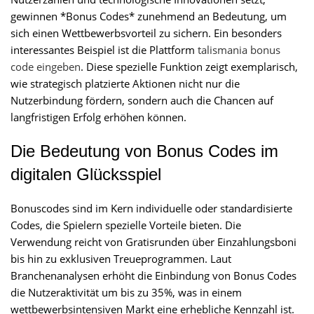
gewinnen *Bonus Codes* zunehmend an Bedeutung, um
sich einen Wettbewerbsvorteil zu sichern. Ein besonders
interessantes Beispiel ist die Plattform
talismania bonus
code eingeben
. Diese spezielle Funktion zeigt exemplarisch,
wie strategisch platzierte Aktionen nicht nur die
Nutzerbindung fördern, sondern auch die Chancen auf
langfristigen Erfolg erhöhen können.
Die Bedeutung von Bonus Codes im
digitalen Glücksspiel
Bonuscodes sind im Kern individuelle oder standardisierte
Codes, die Spielern spezielle Vorteile bieten. Die
Verwendung reicht von Gratisrunden über Einzahlungsboni
bis hin zu exklusiven Treueprogrammen. Laut
Branchenanalysen erhöht die Einbindung von Bonus Codes
die Nutzeraktivität um bis zu 35%, was in einem
wettbewerbsintensiven Markt eine erhebliche Kennzahl ist.