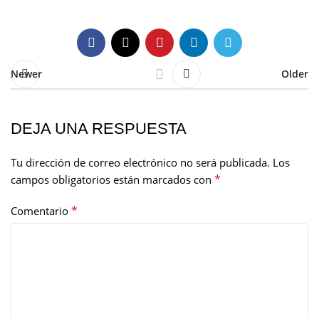
Newer
Older
DEJA UNA RESPUESTA
Tu dirección de correo electrónico no será publicada.
Los
*
campos obligatorios están marcados con
*
Comentario