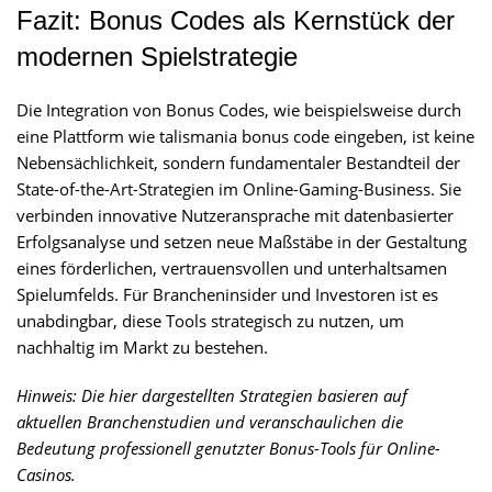
Fazit: Bonus Codes als Kernstück der
modernen Spielstrategie
Die Integration von Bonus Codes, wie beispielsweise durch
eine Plattform wie talismania bonus code eingeben, ist keine
Nebensächlichkeit, sondern fundamentaler Bestandteil der
State-of-the-Art-Strategien im Online-Gaming-Business. Sie
verbinden innovative Nutzeransprache mit datenbasierter
Erfolgsanalyse und setzen neue Maßstäbe in der Gestaltung
eines förderlichen, vertrauensvollen und unterhaltsamen
Spielumfelds. Für Brancheninsider und Investoren ist es
unabdingbar, diese Tools strategisch zu nutzen, um
nachhaltig im Markt zu bestehen.
Hinweis: Die hier dargestellten Strategien basieren auf
aktuellen Branchenstudien und veranschaulichen die
Bedeutung professionell genutzter Bonus-Tools für Online-
Casinos.