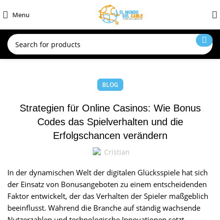
Menu
BLOG
Strategien für Online Casinos: Wie Bonus
Codes das Spielverhalten und die
Erfolgschancen verändern
Cristian
In der dynamischen Welt der digitalen Glücksspiele hat sich
der Einsatz von Bonusangeboten zu einem entscheidenden
Faktor entwickelt, der das Verhalten der Spieler maßgeblich
beeinflusst. Während die Branche auf ständig wachsende
Nutzerzahlen und technologische Innovationen setzt,